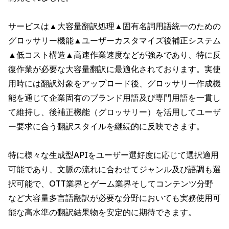
サービスは▲大容量翻訳処理▲固有名詞用語統一のための
グロッサリー機能▲ユーザーカスタマイズ後補正システム
▲低コスト構造▲高速作業速度などが強みであり、特に反
復作業が必要な大容量翻訳に最適化されております。実使
用時には翻訳対象をアップロード後、グロッサリー作成機
能を通じて企業固有のブランド用語及び専門用語を一貫し
て維持し、後補正機能（グロッサリー）を活用してユーザ
ー要求に合う翻訳スタイルを継続的に反映できます。
特に様々な生成型APIをユーザー選好度に応じて選択適用
可能であり、文脈の流れに合わせてジャンル及び語調も選
択可能で、OTT業界とゲーム業界そしてコンテンツ分野
など大容量多言語翻訳が必要な分野においても実務使用可
能な高水準の翻訳結果物を安定的に期待できます。