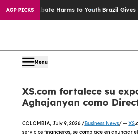
d to Abate Harms to Youth
Brazil Gives Parents S
AGP PICKS
Menu
XS.com fortalece su exp
Aghajanyan como Direc
COLOMBIA, July 9, 2026 /
Business News
/ --
XS
.
servicios financieros, se complace en anunciar