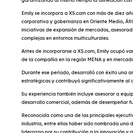
garantizando al mismo tiempo la alineación con l
Emily se incorpora a XS.com con más de diez años
corporativa y gobernanza en Oriente Medio, Áfric
iniciativas de expansión de mercados, asesorado
complejas en entornos multiculturales.
Antes de incorporarse a XS.com, Emily ocupó var
de la compañía en la región MENA y en mercados
Durante ese período, desarrolló con éxito una am
estratégicas y contribuyó significativamente al 
Su experiencia también incluye asesorar a equi
desarrollo comercial, además de desempeñar fu
Reconocida como una de las principales ejecutiva
industria, entre ellos haber sido nombrada una
liderazgo por su contribución a la innovación y a