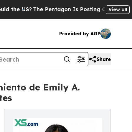
S?
The Pentagon Is Posting Cryptic Biblical Mes
View all
Provided by AGP
Share
iento de Emily A.
tes